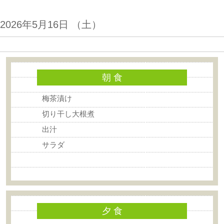
2026年5月16日 （土）
朝 食
梅茶漬け
切り干し大根煮
出汁
サラダ
夕 食