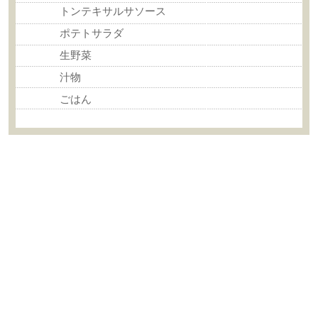
トンテキサルサソース
ポテトサラダ
生野菜
汁物
ごはん