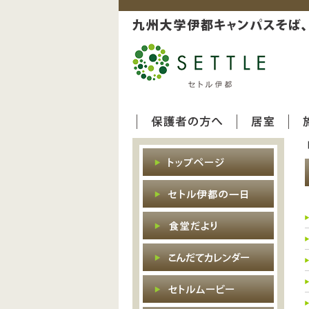
保護者の方へ
居室
トップ
セトル
食堂だ
こんだ
セトル